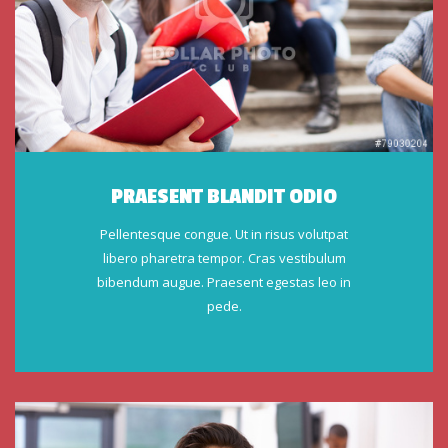
PRAESENT BLANDIT ODIO
Pellentesque congue. Ut in risus volutpat
libero pharetra tempor. Cras vestibulum
bibendum augue. Praesent egestas leo in
pede.