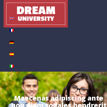
Maecenas adipiscing ante
non diam sodales hendrerit