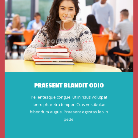
PRAESENT BLANDIT ODIO
Pellentesque congue. Ut in risus volutpat
libero pharetra tempor. Cras vestibulum
bibendum augue. Praesent egestas leo in
pede.