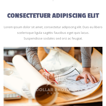
CONSECTETUER ADIPISCING ELIT
Lorem ipsum dolor sit amet, consectetur adipiscing elit. Duis eu libero
scelerisque ligula sagittis faucibus eget quis lacus.
Suspendisse sodales sed orci ac feugiat.